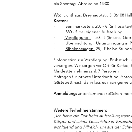
bis Sonntag, Abreise ab 14:00
Wo:
Lichthaus, Dreyhauptstr. 3, 06108 Hall
Kosten:
· Seminarkosten: 250,- € für Hospitant/ 
· 380,- € bei eigener Aufstellung
·
Verpflegung:
50,- € (Snacks, Getr
·
Übernachtung:
Unterbringung in Pr
·
Bibelmassagen:
25,- € halbe Stund
*Information zur Verpflegung: Frühstück u
versorgen. Wir sorgen vor Ort für Kaffee
Mindestteilnehmerzahl: 7 Personen
Anfragen für private Unterkunft bei Ant
Gästebett hast, dann lass es mich gerne w
Anmeldung
:
antonia.monecke@dreh-mom
Weitere Teilnehmerstimmen:
„Ich habe die Zeit beim Aufstellungstanz 
Körper und seiner Geschichte in Verbind
wohltuend und hilfreich, um aus der Sch