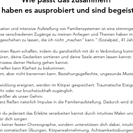
 haben es ausprobiert und sind begeist
ation und intensive Aufstellung von Familiensystemen ist eine stimmig
e verschiedenen Zugänge zu meinen Anliegen und Themen haben mir 
eschehen zu lassen, die ich nicht „machen“ kann.” (Sozialpäd., 41 Jah
inen Raum schaffen, indem du ganzheitlich mit dir in Verbindung kom
en, deine Gedanken sortieren und deine Seele atmen lassen kannst.
rozess deiner Heilung gehen kannst.
e helfen kann Klarheit zu bekommen.
ahnt, aber nicht benennen kann. Beziehungsgeflechte, ungesunde Muste
twicklung ereignen, werden im Körper gespeichert. Traumatische Ereign
ehr oder nur bruchstückhaft zugänglich.
rößer als unser Gehirn.
fließen natürlich Impulse in die Familienaufstellung. Dadurch wird da
u jederzeit das Erlebte verarbeiten kannst durch intuitives Malen un
ür dich sorgen.
 keiner festen Choreographie, sondern unterstützen dich dabei, intu
von somatischen Übungen, Körperwahrnehmung, Achtsamkeitsübungen, I