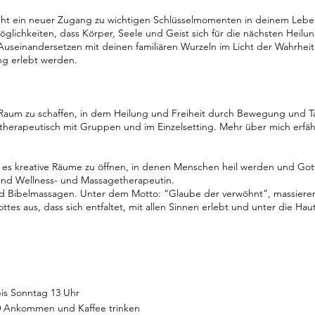
teht ein neuer Zugang zu wichtigen Schlüsselmomenten in deinem Lebe
glichkeiten, dass Körper, Seele und Geist sich für die nächsten Heilu
Auseinandersetzen mit deinen familiären Wurzeln im Licht der Wahrhe
ng erlebt werden.
 Raum zu schaffen, in dem Heilung und Freiheit durch Bewegung und Tan
therapeutisch mit Gruppen und im Einzelsetting. Mehr über mich erfäh
 es kreative Räume zu öffnen, in denen Menschen heil werden und Gott
n und Wellness- und Massagetherapeutin.
nd Bibelmassagen. Unter dem Motto: “Glaube der verwöhnt”, massiere
es aus, dass sich entfaltet, mit allen Sinnen erlebt und unter die Hau
is Sonntag 13 Uhr
0 Ankommen und Kaffee trinken