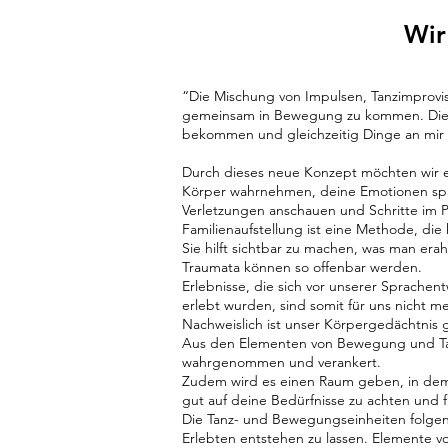
Wir
“Die Mischung von Impulsen, Tanzimprovis
gemeinsam in Bewegung zu kommen. Dies
bekommen und gleichzeitig Dinge an mir g
Durch dieses neue Konzept möchten wir e
Körper wahrnehmen, deine Emotionen spür
Verletzungen anschauen und Schritte im P
Familienaufstellung ist eine Methode, di
Sie hilft sichtbar zu machen, was man er
Traumata können so offenbar werden.
Erlebnisse, die sich vor unserer Sprachen
erlebt wurden, sind somit für uns nicht m
Nachweislich ist unser Körpergedächtnis g
Aus den Elementen von Bewegung und Tanz 
wahrgenommen und verankert.
Zudem wird es einen Raum geben, in dem d
gut auf deine Bedürfnisse zu achten und f
Die Tanz- und Bewegungseinheiten folgen
Erlebten entstehen zu lassen. Elemente 