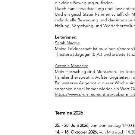
dir deine Bewegung zu finden.
Durch Familienaufstellung und Tanz ents
Und ein geschützter Rahmen schafft dir Mö
individuelle Bewegung und das intensive 
Heilung, Vergebung und Wiederherstellu
Leiterinnen:
Sarah Nadge
Meine Leidenschaft ist es, einen sicheren
Theaterpädagogin (B.A.) und arbeite tanz
Antonia Monecke
Mein Herzschlag sind Menschen. Ich liebe
Familientherapeutin, Aufstellungsleiteri
Ein weiteres Angebot in dieser Woche si
sprechen dabei immer wieder ein Wort Gott
https://www.dreh-moment.de/ueber-mich
Termine 2026
25. - 28. Juni 2026,
von Donnerstag 17:00 b
14. - 18. Oktober 2026,
von Mittwoch 14:3