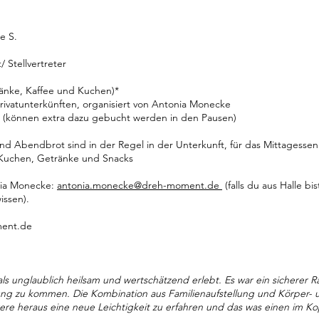
e S.
Stellvertreter
änke, Kaffee und Kuchen)*
ivatunterkünften, organisiert von Antonia Monecke
e (können extra dazu gebucht werden in den Pausen)
nd Abendbrot sind in der Regel in der Unterkunft, für das Mittagessen
, Kuchen, Getränke und Snacks
onia Monecke:
antonia.monecke@dreh-moment.de
(falls du aus Halle b
issen).
ent.de
als unglaublich heilsam und wertschätzend erlebt. Es war ein sicherer
ung zu kommen. Die Kombination aus Familienaufstellung und Körper-
were heraus eine neue Leichtigkeit zu erfahren und das was einen im 